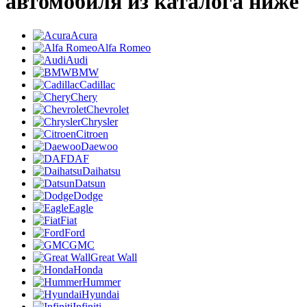
автомобиля из каталога ниже
Acura
Alfa Romeo
Audi
BMW
Cadillac
Chery
Chevrolet
Chrysler
Citroen
Daewoo
DAF
Daihatsu
Datsun
Dodge
Eagle
Fiat
Ford
GMC
Great Wall
Honda
Hummer
Hyundai
Infiniti