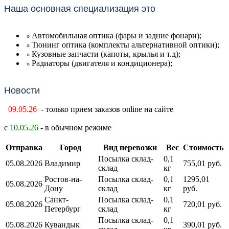
Наша основная специализация это
Автомобильная оптика (фары и задние фонари);
»
Тюнинг оптика (комплекты альтернативной оптики);
»
Кузовные запчасти (капоты, крылья и т.д);
»
Радиаторы (двигателя и кондиционера);
»
Новости
09.05.26
- только прием заказов online на сайте
с
10.05.26
- в обычном режиме
Отправка
Город
Вид перевозки
Вес
Стоимость
Посылка склад-
0,1
05.08.2026
Владимир
755,01 руб.
склад
кг
Ростов-на-
Посылка склад-
0,1
1295,01
05.08.2026
Дону
склад
кг
руб.
Санкт-
Посылка склад-
0,1
05.08.2026
720,01 руб.
Петербург
склад
кг
Посылка склад-
0,1
05.08.2026
Кувандык
390,01 руб.