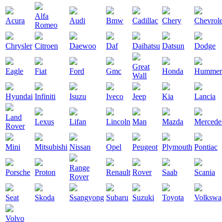
Alfa
Acura
Audi
Bmw
Cadillac
Chery
Chevrole
Romeo
Chrysler
Citroen
Daewoo
Daf
Daihatsu
Datsun
Dodge
Great
Eagle
Fiat
Ford
Gmc
Honda
Hummer
Wall
Hyundai
Infiniti
Isuzu
Iveco
Jeep
Kia
Lancia
Land
Lexus
Lifan
Lincoln
Man
Mazda
Mercede
Rover
Mini
Mitsubishi
Nissan
Opel
Peugeot
Plymouth
Pontiac
Range
Porsche
Proton
Renault
Rover
Saab
Scania
Rover
Seat
Skoda
Ssangyong
Subaru
Suzuki
Toyota
Volkswa
Volvo