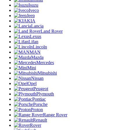
Isuzu
Iveco
Jeep
KIA
Lancia
Land Rover
Lexus
Lifan
Lincoln
MAN
Mazda
Mercedes
Mini
Mitsubishi
Nissan
Opel
Peugeot
Plymouth
Pontiac
Porsche
Proton
Range Rover
Renault
Rover